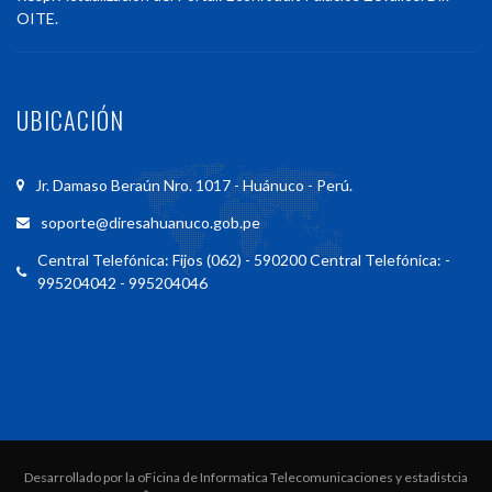
OITE.
UBICACIÓN
Jr. Damaso Beraún Nro. 1017 - Huánuco - Perú.
soporte@diresahuanuco.gob.pe
Central Telefónica: Fijos (062) - 590200 Central Telefónica: -
995204042 - 995204046
Desarrollado por la oFicina de Informatica Telecomunicaciones y estadistcia