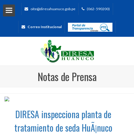
oite@diresahuanuco.gob.pe
(062- 590200)
Correo Institucional
Notas de Prensa
DIRESA inspecciona planta de
tratamiento de seda HuÃ¡nuco