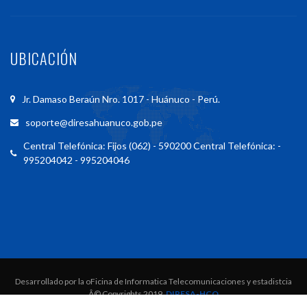
UBICACIÓN
Jr. Damaso Beraún Nro. 1017 - Huánuco - Perú.
soporte@diresahuanuco.gob.pe
Central Telefónica: Fijos (062) - 590200 Central Telefónica: -
995204042 - 995204046
Desarrollado por la oFicina de Informatica Telecomunicaciones y estadistcia
Â© Copyrights 2019.
DIRESA-HCO