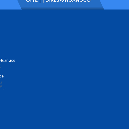
- Huánuco
pe
-