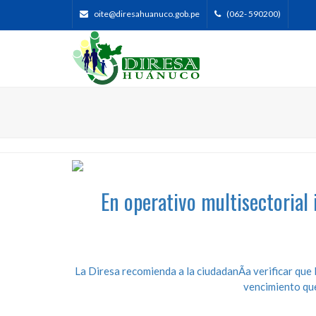
oite@diresahuanuco.gob.pe
(062- 590200)
En operativo multisectorial
La Diresa recomienda a la ciudadanÃ­a verificar que 
vencimiento qu