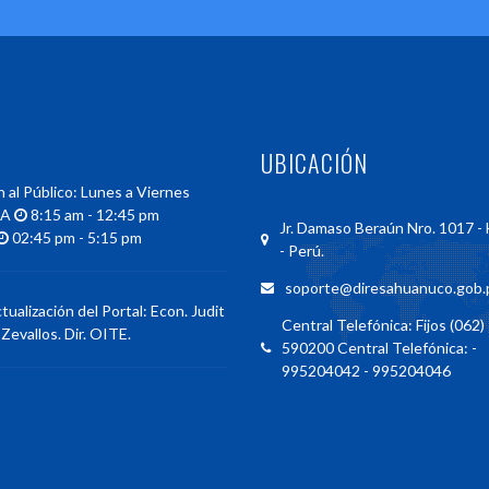
UBICACIÓN
 al Público: Lunes a Viernes
NA
8:15 am - 12:45 pm
Jr. Damaso Beraún Nro. 1017 
02:45 pm - 5:15 pm
- Perú.
soporte@diresahuanuco.gob.
tualización del Portal: Econ. Judit
Central Telefónica: Fijos (062) 
 Zevallos. Dir. OITE.
590200 Central Telefónica: -
995204042 - 995204046