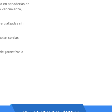
vo en panaderías de
y vencimiento,
rcializadas sin
plan con las
de garantizar la
OITE | | DIRESA-HUÁNUCO