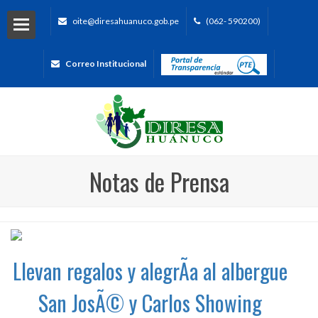
oite@diresahuanuco.gob.pe
(062- 590200)
Correo Institucional
Notas de Prensa
Llevan regalos y alegrÃ­a al albergue
San JosÃ© y Carlos Showing