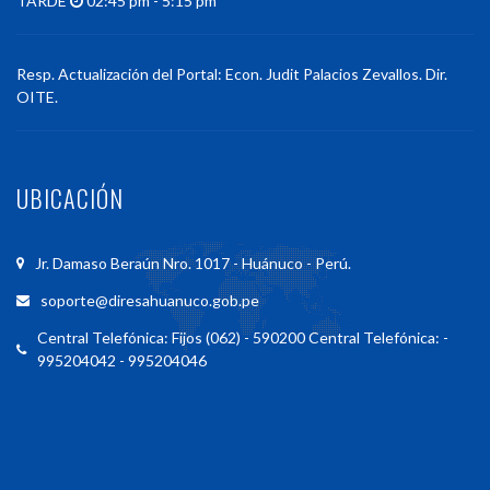
TARDE
02:45 pm - 5:15 pm
Resp. Actualización del Portal: Econ. Judit Palacios Zevallos. Dir.
OITE.
UBICACIÓN
Jr. Damaso Beraún Nro. 1017 - Huánuco - Perú.
soporte@diresahuanuco.gob.pe
Central Telefónica: Fijos (062) - 590200 Central Telefónica: -
995204042 - 995204046