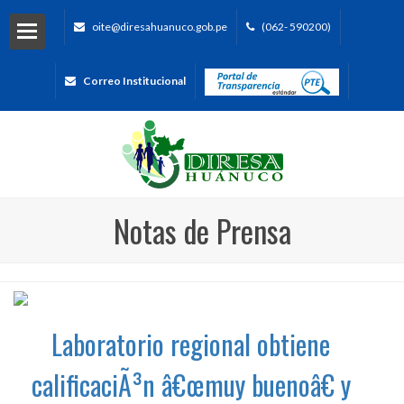
oite@diresahuanuco.gob.pe
(062- 590200)
Correo Institucional
Notas de Prensa
Laboratorio regional obtiene
calificaciÃ³n â€œmuy buenoâ€ y