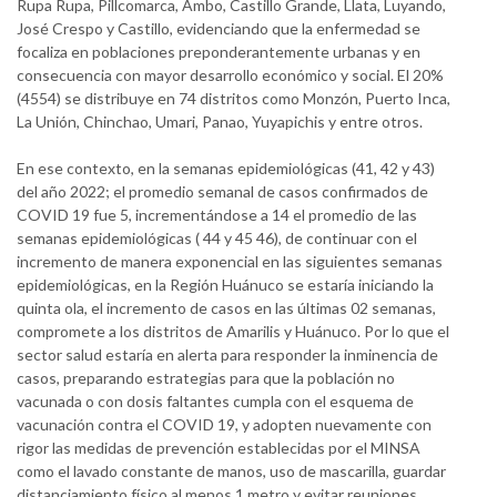
Rupa Rupa, Pillcomarca, Ambo, Castillo Grande, Llata, Luyando,
José Crespo y Castillo, evidenciando que la enfermedad se
focaliza en poblaciones preponderantemente urbanas y en
consecuencia con mayor desarrollo económico y social. El 20%
(4554) se distribuye en 74 distritos como Monzón, Puerto Inca,
La Unión, Chinchao, Umari, Panao, Yuyapichis y entre otros.
En ese contexto, en la semanas epidemiológicas (41, 42 y 43)
del año 2022; el promedio semanal de casos confirmados de
COVID 19 fue 5, incrementándose a 14 el promedio de las
semanas epidemiológicas ( 44 y 45 46), de continuar con el
incremento de manera exponencial en las siguientes semanas
epidemiológicas, en la Región Huánuco se estaría iniciando la
quinta ola, el incremento de casos en las últimas 02 semanas,
compromete a los distritos de Amarilis y Huánuco. Por lo que el
sector salud estaría en alerta para responder la inminencia de
casos, preparando estrategias para que la población no
vacunada o con dosis faltantes cumpla con el esquema de
vacunación contra el COVID 19, y adopten nuevamente con
rigor las medidas de prevención establecidas por el MINSA
como el lavado constante de manos, uso de mascarilla, guardar
distanciamiento físico al menos 1 metro y evitar reuniones