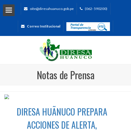
oite@diresahuanuco.gob.pe
(062- 590200)
Correo Institucional
Notas de Prensa
DIRESA HUÃNUCO PREPARA
ACCIONES DE ALERTA,