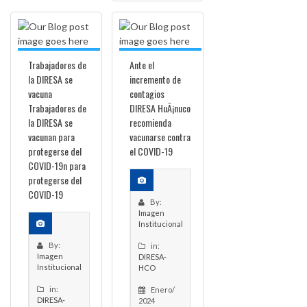
Trabajadores de
Ante el
la DIRESA se
incremento de
vacuna
contagios
Trabajadores de
DIRESA HuÃ¡nuco
la DIRESA se
recomienda
vacunan para
vacunarse contra
protegerse del
el COVID-19
COVID-19n para
protegerse del
COVID-19
By:
Imagen
Institucional
By:
in:
Imagen
DIRESA-
Institucional
HCO
in:
Enero/
DIRESA-
2024