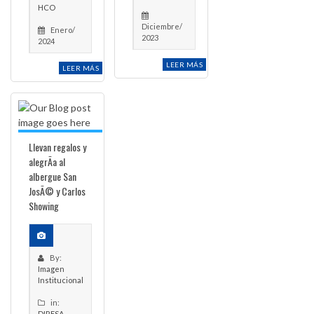
HCO
Diciembre/
Enero/
2023
2024
LEER MÁS
LEER MÁS
Llevan regalos y
alegrÃ­a al
albergue San
JosÃ© y Carlos
Showing
By:
Imagen
Institucional
in:
DIRESA-