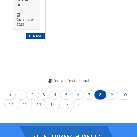
HCO
Diciembre/
2023
LEER MÁS
Imagen Institucional
«
1
2
3
4
5
6
7
8
9
10
11
12
13
14
15
»
OITE | | DIRESA-HUÁNUCO