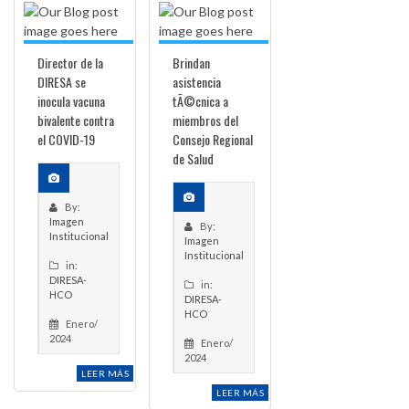
Director de la
Brindan
DIRESA se
asistencia
inocula vacuna
tÃ©cnica a
bivalente contra
miembros del
el COVID-19
Consejo Regional
de Salud
By:
Imagen
By:
Institucional
Imagen
Institucional
in:
DIRESA-
in:
HCO
DIRESA-
HCO
Enero/
2024
Enero/
2024
LEER MÁS
LEER MÁS