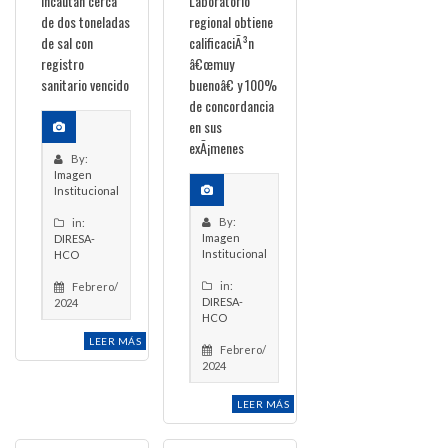
Incautan cerca
Laboratorio
de dos toneladas
regional obtiene
de sal con
calificaciÃ³n
registro
â€œmuy
sanitario vencido
buenoâ€ y 100%
de concordancia
en sus
exÃ¡menes
By:
Imagen
Institucional
By:
in:
Imagen
DIRESA-
Institucional
HCO
in:
Febrero/
DIRESA-
2024
HCO
LEER MÁS
Febrero/
2024
LEER MÁS