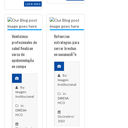
LEER MÁS
Veinticinco
Refuerzan
profesionales de
estrategias para
salud finalizan
cerrar brechas
curso de
en vacunaciÃ³n
epidemiologÃ­a
en campo
By:
Imagen
Institucional
By:
Imagen
in:
Institucional
DIRESA-
HCO
in:
DIRESA-
HCO
Diciembre/
2023