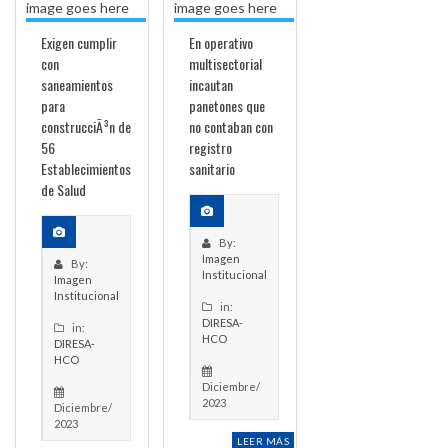
Exigen cumplir
En operativo
con
multisectorial
saneamientos
incautan
para
panetones que
construcciÃ³n de
no contaban con
56
registro
Establecimientos
sanitario
de Salud
By:
Imagen
By:
Institucional
Imagen
Institucional
in:
DIRESA-
in:
HCO
DIRESA-
HCO
Diciembre/
2023
Diciembre/
2023
LEER MÁS