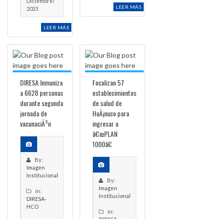
Diciembre/
LEER MÁS
2023
LEER MÁS
DIRESA Inmuniza
Focalizan 57
a 6628 personas
establecimientos
durante segunda
de salud de
jornada de
HuÃ¡nuco para
vacunaciÃ³n
ingresar a
â€œPLAN
1000â€
By:
Imagen
Institucional
By:
Imagen
in:
Institucional
DIRESA-
HCO
in: