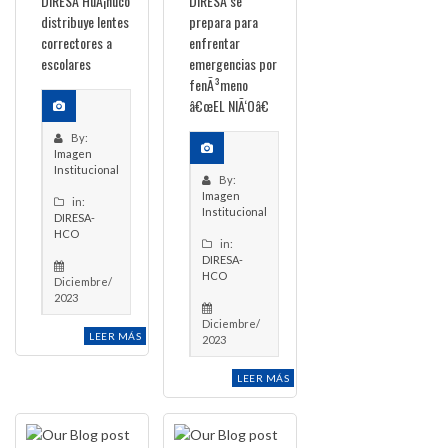
DIRESA HuÃ¡nuco
DIRESA se
distribuye lentes
prepara para
correctores a
enfrentar
escolares
emergencias por
fenÃ³meno
â€œEL NIÃ‘Oâ€
By:
Imagen
Institucional
By:
Imagen
in:
Institucional
DIRESA-
HCO
in:
DIRESA-
HCO
Diciembre/
2023
Diciembre/
LEER MÁS
2023
LEER MÁS